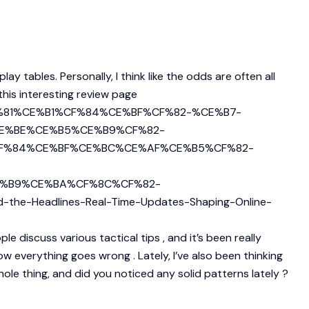
 tables. Personally, I think like the odds are often all
his interesting review page
F%81%CE%B1%CF%84%CE%BF%CF%82-%CE%B7-
E%BE%CE%B5%CE%B9%CF%82-
F%84%CE%BF%CE%BC%CE%AF%CE%B5%CF%82-
%B9%CE%BA%CF%8C%CF%82-
-Headlines-Real-Time-Updates-Shaping-Online-
e discuss various tactical tips , and it’s been really
how everything goes wrong . Lately, I’ve also been thinking
hole thing, and did you noticed any solid patterns lately ?