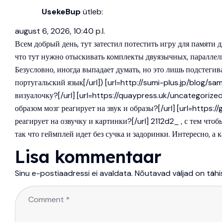
UsekeBup
ütleb:
august 6, 2026, 10:40 p.l.
Всем добрый день, тут затестил потестить игру для памяти 
что тут нужно отыскивать комплекты двуязычных, параллель
Безусловно, иногда выпадает думать, но это лишь подстегива
португальский язык[/url]) [url=http://sumi-plus.jp/blog
визуалочку?[/url] [url=https://quaypress.uk/uncategori
образом мозг реагирует на звук и образы?[/url] [url=htt
реагирует на озвучку и картинки?[/url] 2112d2_ , с тем что
так что геймплей идет без сучка и задоринки. Интересно, 
Lisa kommentaar
Sinu e-postiaadressi ei avaldata.
Nõutavad väljad on täh