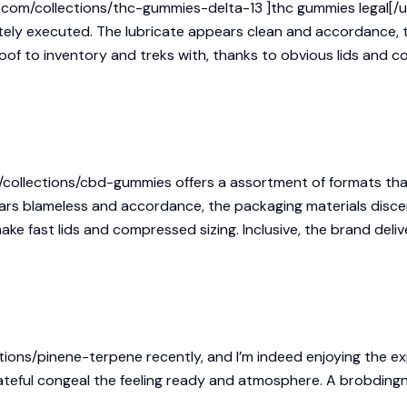
com/collections/thc-gummies-delta-13 ]thc gummies legal[/url]
tely executed. The lubricate appears clean and accordance, th
oof to inventory and treks with, thanks to obvious lids and co
m/collections/cbd-gummies
offers a assortment of formats tha
s blameless and accordance, the packaging materials discern 
e fast lids and compressed sizing. Inclusive, the brand deliv
tions/pinene-terpene
recently, and I’m indeed enjoying the ex
lateful congeal the feeling ready and atmosphere. A brobdin