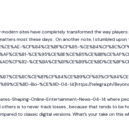
w modern sites have completely transformed the way players play
matters most these days . On another note, I stumbled upon t
%CE%BC%CE%AE-%CF%84%CE%BF%CF%85-%CE%B4%CF%8C%C
%AF%CE%B1-%CE%95%CE%BE%CE%B5%CE%BB%CE%AF%C
%AD%CF%82-%CE%BA%CE%B1%CE%B9%CE%BD%CE%BF%C
%B7%CE%BC%CE%B1%CF%84%CE%B9%CF%83%CF%84%CE
%BD-Bio-%CE%9D-04-14]https://telegra.ph/Beyond-the
pdates-Shaping-Online-Entertainment-News-04-14
where peopl
ell others is to never track losses , because that tends to be 
compared to classic digital versions. What’s your take on this w