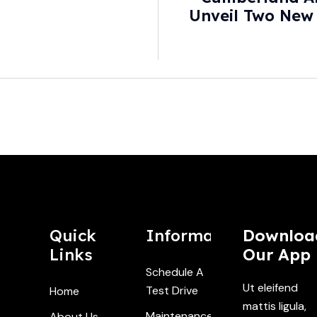
Unveil Two New
Cars
Quick
Information
Downloa
Links
Our App
Schedule A
Ut eleifend
Test Drive
Home
mattis ligula,
Maintenance
About Us