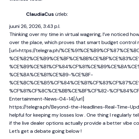
ClaudiaCus
ütleb:
juuni 26, 2026, 3:43 p.l.
Thinking over my time in virtual wagering, I’ve noticed ho
over the place, which proves that smart budget control 
[url=https://telegra.ph/%CE%91%CE%B9%CF%87
%CE%B2%CE%B9%CE%BF%CE%BB%CE%BF%CE%B3%CE
%CE%B9%CE%B1%CF%84%CF%81%CE%B9%CE%BA%CE
%CE%BA%CE%B1%CE%B9-%CE%BF-
%CE%BC%CE%B5%CF%84%CE%B1%CF%83%CF%87%CE
%CF%81%CF%8C%CE%BB%CE%BF%CF%82-%CF%84%CF%89%CE
Entertainment-News-04-14[/url]
https://telegra.ph/Beyond-the-Headlines-Real-Time-U
helpful for keeping my losses low . One thing I regularly t
if the live dealer options actually provide a better vibe 
Let’s get a debate going below !