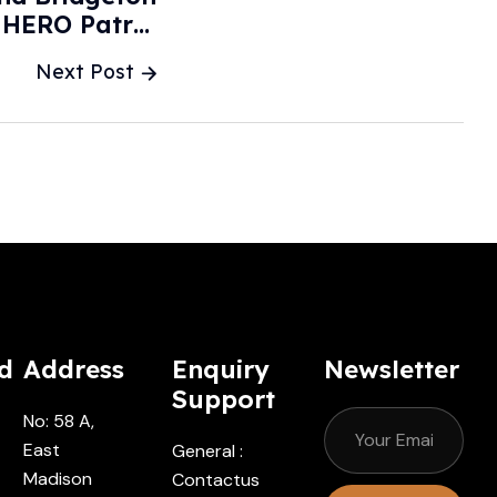
 HERO Patrol
 - SNJ Today
Next Post
d
Address
Enquiry
Newsletter
Support
No: 58 A,
East
General :
Madison
Contactus