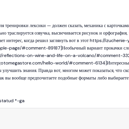
для тренировки лексики — должен сказать, механика с карточками
но траслируется озвучка, высвечивается рисунок и орфография, 
ет интерес, когда решил заглянуть вот в этот
https://izuchenie-
/sample-page/#comment-89187]Необычный вариант прокачки слов
zed/reflections-on-wine-and-life-on-a-volcano/#comment-3320
ps://gotomegastore.com/hello-world/#comment-6134]Интересный
бы улучшить знания. Правда вот, многим может показаться, что с
а как вы вообще предпочитаете подобные форматы либо выбираете
istatud
*
-ga