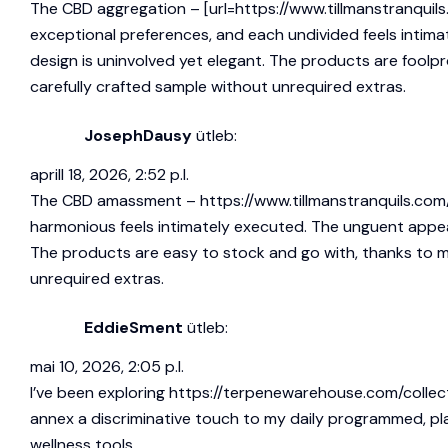
The CBD aggregation – [url=https://www.tillmanstranquils.
exceptional preferences, and each undivided feels intima
design is uninvolved yet elegant. The products are foolpr
carefully crafted sample without unrequired extras.
JosephDausy
ütleb:
aprill 18, 2026, 2:52 p.l.
The CBD amassment –
https://www.tillmanstranquils.co
harmonious feels intimately executed. The unguent appear
The products are easy to stock and go with, thanks to mak
unrequired extras.
EddieSment
ütleb:
mai 10, 2026, 2:05 p.l.
I’ve been exploring
https://terpenewarehouse.com/collec
annex a discriminative touch to my daily programmed, p
wellness tools.